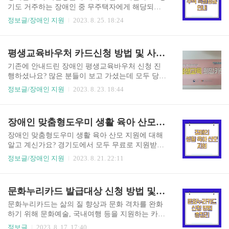
하셔서 조건에 부합하는지 체크해 보세요! 내가 만
기도 거주하는 장애인 중 무주택자에게 해당되는
족하지 못하더라도 주위에 지원 대상이 되는 지인
특별 혜택 중 하나입니다. 일반 청약과 달리 신청
정보글/장애인 지원
2023. 8. 25. 18:24
이 있다면 알려주고 같이 누려보세요! 나이 : 19세
조건이 까다롭지 않은데요. 구체적인 내용을 모두
~ 22세 (2001년생 ~ 2004년생) 거주 : 주민등록상
담아서 알려드리니 꼭 확인하셔서 공급받아 보시
서울시 거주 (신청일 기준) 소득 : 기준 중위소득 15
기 바랍니다! e편한세상 검단 웰카운티를 둘러보실
평생교육바우처 카드신청 방법 및 사용기관 사용처
0% 이하 (건강보험료 기준) 건강보험료는 본인이
분들은 공식 홈페이지 확인해 보세요! e편한세상
납부하고..
검단 웰카운티 보기 더 많은 장애인 특별공급을 보
기존에 안내드린 장애인 평생교육바우처 신청 진
고 싶다면 공식 홈페이지 확인하세요! 장애인 특별
행하셨나요? 많은 분들이 보고 가셨는데 모두 당첨
공급 더 보기 장애인 주택 특별공급 안내 이번에 소
되었길 바랍니다. 이번에는 평생교육 희망카드 신
정보글/장애인 지원
2023. 8. 23. 18:44
개해 드릴 특별공급은 인천 검단 신도시에 위치한
청 방법과 시용기관, 사용처에 대해서 알아보도록
e편한세상 검단 웰카운티입니다. 대략적인 유형과
할게요. 장애인 당첨자가 아니더라도 일반 평생교
배정호수를 공유드리니 확인해 보시고 참고하세
육바우처와 동일하니 참고해 주세요! 기존에 안내
장애인 맞춤형도우미 생활 육아 산모 지원 (2023)
요! 유형 배정 세대 예비 세대 비고 59A 2 10 위치 :
드린 장애인 평생교육바우처 신청 내용입니다. (나
인천광역시 서구 원당동 10..
중에 다시 진행할 수도 있어요!) 장애인 평생교육
장애인 맞춤형도우미 생활 육아 산모 지원에 대해
이용권 바우처 자격 신청 총정리 (35만원) 장애인
알고 계신가요? 경기도에서 모두 무료로 지원받으
평생교육이용권 바우처는 장애인 분들의 평생 교
실 수 있습니다. 건강관리나 위생관리 등 장애인의
정보글/장애인 지원
2023. 8. 21. 22:11
육 참여 기회를 확대하여 역량 개발을 돕기 위해 수
자립생활을 지원하기 위해서 도우미를 파견하고
강 비용을 지원하는 사업입니다. 1인당 35만 원을
필요한 맞춤형 서비스를 제공합니다! 까다롭지 않
받을 수 있는 이 혜택은 신청기한이 soyujini24.com
은 조건으로 지금 바로 지원받아보세요! 장애인 생
문화누리카드 발급대상 신청 방법 및 사용처 잔액조회
선정된 분들은 카드 신청 바로 진행해 보세요! 평
활 지원 첫 번째는 장애인 생활 지원입니다. 2023년
생교육 희망카드 발급신청 ..
해당 맞춤형 도우미 사업은 현재 공지가 뜨지 않아
문화누리카드는 삶의 질 향상과 문화 격차를 완화
서 확인하기 어려우실 텐데요. 지금 보고 계시는 여
하기 위해 문화예술, 국내여행 등을 지원하는 카드
러분들은 조건 확인하셔서 꼭 혜택 받으시길 바랍
입니다. 대상자 누구나 11만 원 받을 수 있는 지원
정보글
2023. 8. 17. 17:40