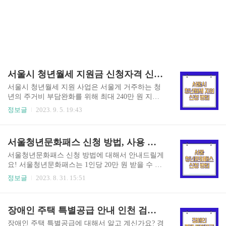
서울시 청년월세 지원금 신청자격 신청방법 서류 총정리
서울시 청년월세 지원 사업은 서울게 거주하는 청
년의 주거비 부담완화를 위해 최대 240만 원 지원
해 주는 사업입니다. 신청 기간이 한정되어 있기 때
정보글
2023. 9. 5. 19:43
문에 지금 바로 신청하셔야 합니다! 자격 조건과
신청방법에 대해 상세히 안내드리니 확인해 보세
요! 이미 내용을 알고 계신 분들은 신청 마감 전에
서울청년문화패스 신청 방법, 사용 방법 (20대 데이트 추천)
얼른 신청해 보세요! 서울시 청년월세 지원 신청하
기 서울시 청년월세 지원금 신청 자격 청년월세 지
서울청년문화패스 신청 방법에 대해서 안내드릴게
원 신청 자격은 아래의 조건을 만족해야 합니다. 꼭
요! 서울청년문화패스는 1인당 20만 원 받을 수 있
확인하셔서 본인이 대상이 된다면 바로 신청을 진
으며 연극, 뮤지컬, 오페라 등 관람을 하실 수 있습
정보글
2023. 8. 31. 15:51
행해 보세요! 거주지 : 주민등록상 서울시이며 실
니다. 신청 기한이 얼마 남지 않았으니 지금 바로
제 거주하고 있는 청년 1인 가구 (신청일 기준) 임
확인 후 신청해 보세요! 내용을 이미 알고 계신 분
대차 계약서상 임차 건물 소재지에 전입신고가 되
들은 지금 바로 신청하세요! 서울청년문화패스 신
장애인 주택 특별공급 안내 인천 검단 신도시 e편한세상 검단 웰카운티
어 있는 임차인 본인이 신청해야 합니다. (신청일
청하기 서울청년문화패스 지원 대상 서울청년문화
기준) 타인 명의 (부모, 형..
패스는 지원 대상과 조건이 일부 존재합니다. 확인
장애인 주택 특별공급에 대해서 알고 계신가요? 경